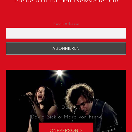
Melde dich für den Newsletter an!
Email-Adresse
Duo
David Sick & Mara von Ferne
ONEPERSON >