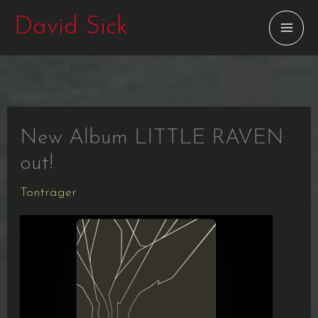
Zum
David Sick
Inhalt
springen
New Album LITTLE RAVEN
out!
Tonträger