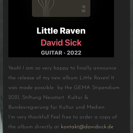
Yeah! I am so very happy to finally announce
the release of my new album Little Raven! It
was made possible by the GEMA Stipendium
2021, Stiftung Neustart Kultur &
Bundesregierung für Kultur und Medien.
I’m very thankful! Feel free to order a copy of
the album directly at
kontakt@davidsick.de